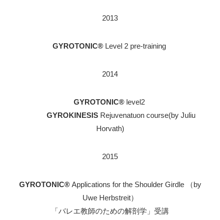
2013
GYROTONIC®
Level 2 pre-training
2014
GYROTONIC®
level2
GYROKINESIS
Rejuvenatuon course(by Juliu
Horvath)
2015
GYROTONIC®
Applications for the Shoulder Girdle （by
Uwe Herbstreit）
「バレエ教師のための解剖学」受講