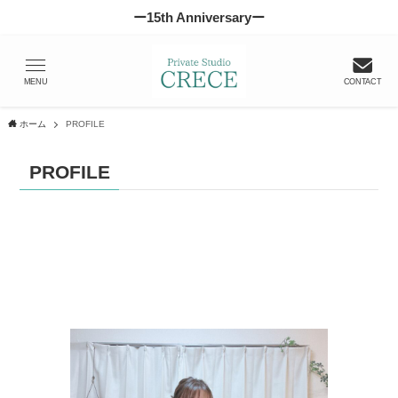
ー15th Anniversaryー
MENU
CONTACT
ホーム
PROFILE
PROFILE