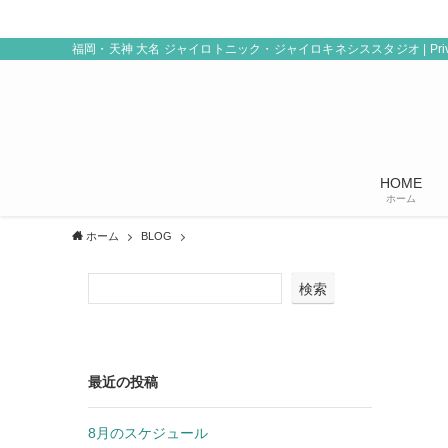
福岡・天神 大名 ジャイロトニック・ジャイロキネシススタジオ | Private 
HOME
ホーム
ホーム
BLOG
検索
最近の投稿
8月のスケジュール